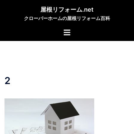
コ
屋根リフォーム.net
ン
クローバーホームの屋根リフォーム百科
テ
ン
ツ
へ
ス
キ
ッ
プ
2