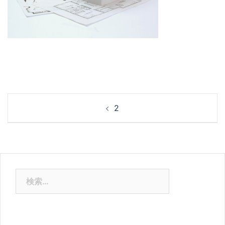
投
2
稿
ナ
ビ
ゲ
ー
検
シ
索:
ョ
ン