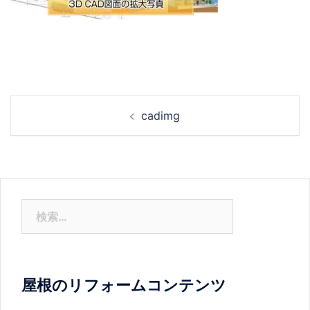
投
cadimg
稿
ナ
ビ
ゲ
ー
検
シ
索:
ョ
ン
屋根のリフォームコンテンツ