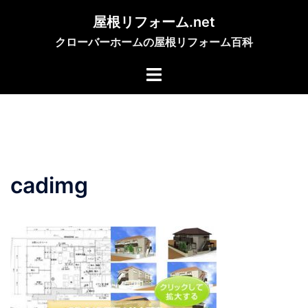
コ
屋根リフォーム.net
ン
クローバーホームの屋根リフォーム百科
テ
ン
ツ
へ
ス
キ
ッ
プ
cadimg