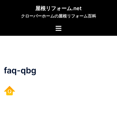
コ
屋根リフォーム.net
ン
クローバーホームの屋根リフォーム百科
テ
ン
ツ
へ
ス
キ
ッ
プ
faq-qbg