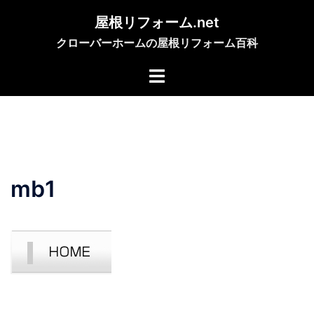
コ
屋根リフォーム.net
ン
クローバーホームの屋根リフォーム百科
テ
ン
ツ
へ
ス
キ
ッ
プ
mb1