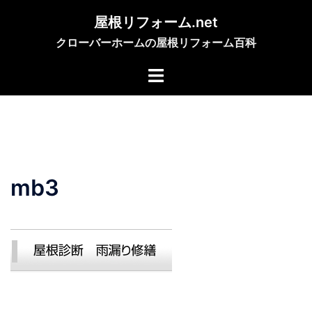
コ
屋根リフォーム.net
ン
クローバーホームの屋根リフォーム百科
テ
ン
ツ
へ
ス
キ
ッ
プ
mb3