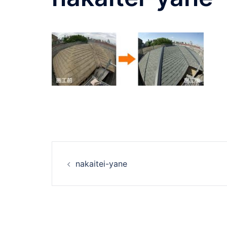
投
nakaitei-yane
稿
ナ