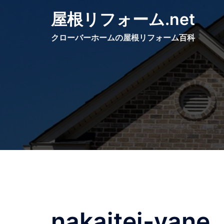
コ
屋根リフォーム.net
ン
テ
クローバーホームの屋根リフォーム百科
ン
ツ
へ
ス
キ
ッ
プ
nakaitei-yane