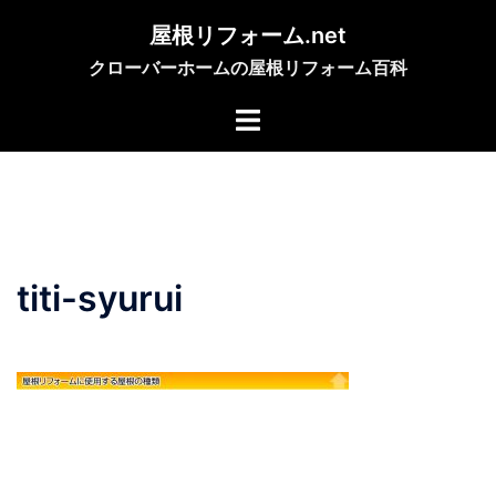
コ
屋根リフォーム.net
ン
クローバーホームの屋根リフォーム百科
テ
ン
ツ
へ
ス
キ
ッ
プ
titi-syurui